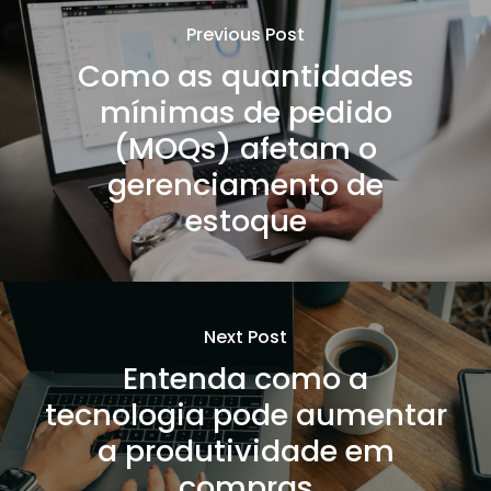
Previous Post
Como as quantidades
mínimas de pedido
(MOQs) afetam o
gerenciamento de
estoque
Next Post
Entenda como a
tecnologia pode aumentar
a produtividade em
compras