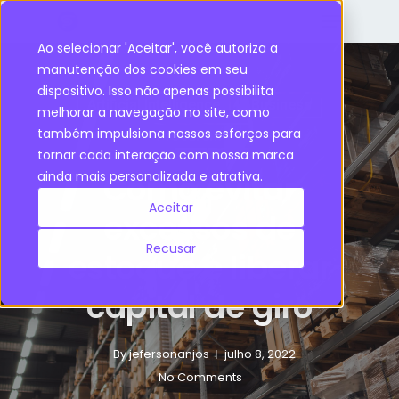
Ao selecionar 'Aceitar', você autoriza a
manutenção dos cookies em seu
dispositivo. Isso não apenas possibilita
Artificial Intelligence
Business
melhorar a navegação no site, como
também impulsiona nossos esforços para
Procurement
tornar cada interação com nossa marca
Como evitar
ainda mais personalizada e atrativa.
Aceitar
excessos de
Recusar
estoque e liberar
capital de giro
By
jefersonanjos
julho 8, 2022
No Comments