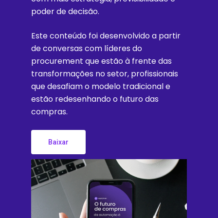
poder
de
decisão.
Este
conteúdo
foi
desenvolvido
a
partir
de
conversas
com
líderes
do
procurement
que
estão
à
frente
das
transformações
no
setor,
profissionais
que
desafiam
o
modelo
tradicional
e
estão
redesenhando
o
futuro
das
compras.
Baixar