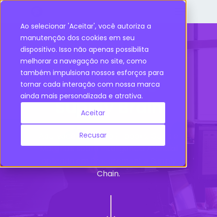
Ao selecionar 'Aceitar', você autoriza a
manutenção dos cookies em seu
dispositivo. Isso não apenas possibilita
Acervo
melhorar a navegação no site, como
também impulsiona nossos esforços para
acadêmico
tornar cada interação com nossa marca
ainda mais personalizada e atrativa.
Supply Brain
Aceitar
Aqui você encontra E-books, Guias e
Recusar
Materiais sobre Inteligência Artificial
aplicada em Procurement e Supply
Chain.