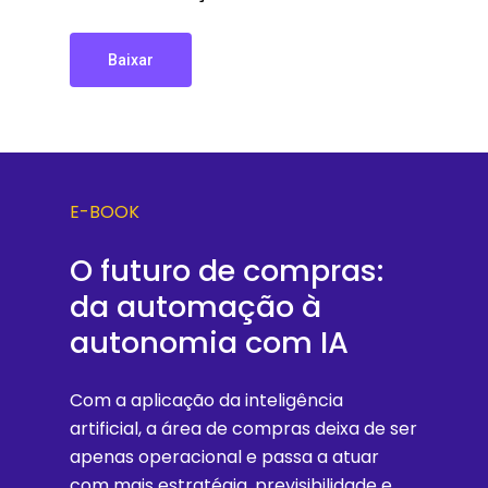
Baixar
E-BOOK
O
futuro
de
compras:
da
automação
à
autonomia
com
IA
Com
a
aplicação
da
inteligência
artificial,
a
área
de
compras
deixa
de
ser
apenas
operacional
e
passa
a
atuar
com
mais
estratégia,
previsibilidade
e