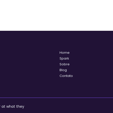
, 2024
al a
Home
erença
Spark
Sobre
Blog
re RPA e
Contato
Intelligence
jos
0
2
mação Robótica
r at what they
essos (RPA) e a