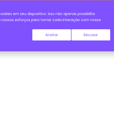
Acerca de
Soluciones
Proveedor
Spark
Even
ookies em seu dispositivo. Isso não apenas possibilita
nossos esforços para tornar cada interação com nossa
Aceitar
Recusar