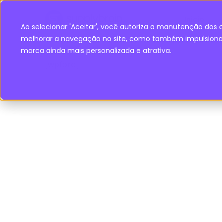
Inicio
Ao selecionar 'Aceitar', você autoriza a manutenção dos c
melhorar a navegação no site, como também impulsiona 
marca ainda mais personalizada e atrativa.
[wpforo]